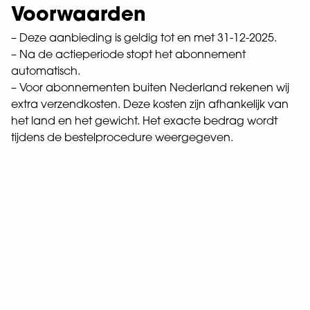
Voorwaarden
– Deze aanbieding is geldig tot en met 31-12-2025.
– Na de actieperiode stopt het abonnement
automatisch.
– Voor abonnementen buiten Nederland rekenen wij
extra verzendkosten. Deze kosten zijn afhankelijk van
het land en het gewicht. Het exacte bedrag wordt
tijdens de bestelprocedure weergegeven.
Abonneevoordelen
Je ontvangt het tijdschrift automatisch,
1
zodat je geen uitgave mist.
Een abonnement is voordeliger dan losse
2
nummers in de winkel