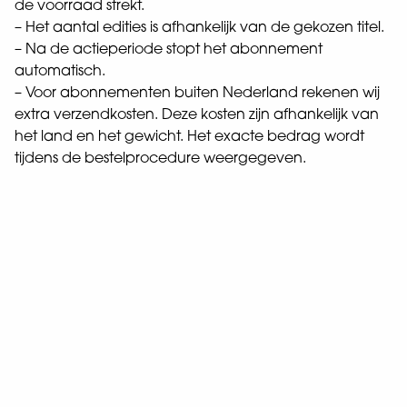
de voorraad strekt.
– Het aantal edities is afhankelijk van de gekozen titel.
– Na de actieperiode stopt het abonnement
automatisch.
– Voor abonnementen buiten Nederland rekenen wij
extra verzendkosten. Deze kosten zijn afhankelijk van
het land en het gewicht. Het exacte bedrag wordt
tijdens de bestelprocedure weergegeven.
Abonneevoordelen
Je ontvangt het tijdschrift automatisch,
1
zodat je geen uitgave mist.
Een abonnement is voordeliger dan losse
2
nummers in de winkel