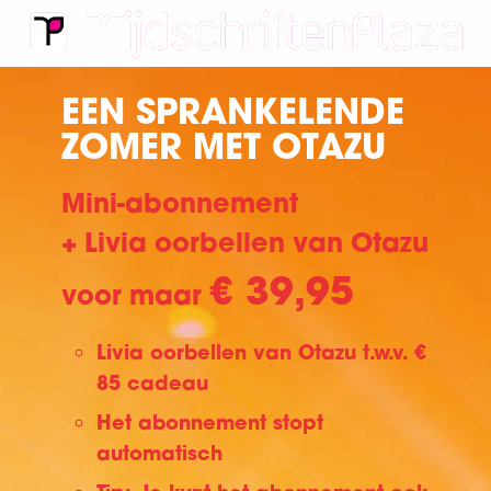
EEN SPRANKELENDE
ZOMER MET OTAZU
Mini-abonnement
+ Livia oorbellen van Otazu
€ 39,95
voor maar
Livia oorbellen van Otazu t.w.v. €
85 cadeau
Het abonnement stopt
automatisch