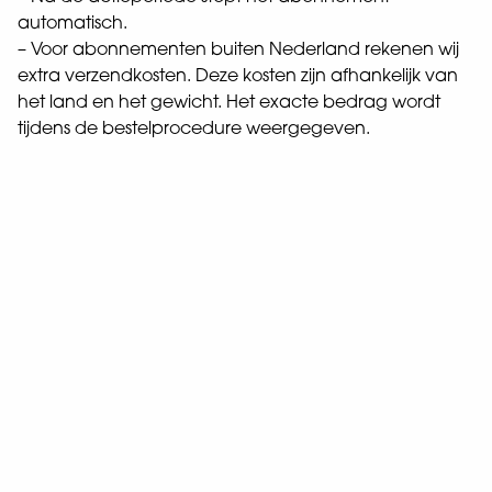
automatisch.
– Voor abonnementen buiten Nederland rekenen wij
extra verzendkosten. Deze kosten zijn afhankelijk van
het land en het gewicht. Het exacte bedrag wordt
tijdens de bestelprocedure weergegeven.
Abonneevoordelen
Je ontvangt het tijdschrift automatisch,
1
zodat je geen uitgave mist.
Een abonnement is voordeliger dan losse
2
nummers in de winkel
Je kunt direct (eerdere edities) digitaal
3
lezen via Tijdschriftenplaza