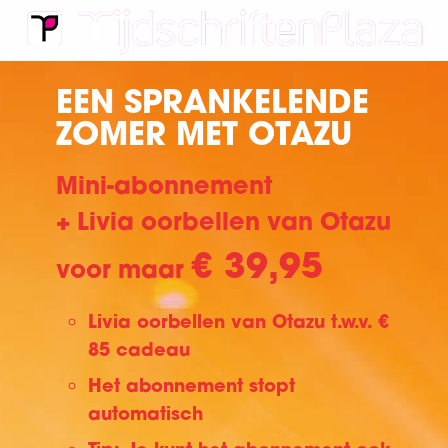
EEN SPRANKELENDE
ZOMER MET OTAZU
Mini-abonnement
+ Livia oorbellen van Otazu
€ 39,95
voor maar
Livia oorbellen van Otazu t.w.v. €
85 cadeau
Het abonnement stopt
automatisch