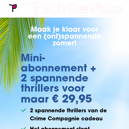
Maak je klaar voor
een (ont)spannende
zomer!
Mini-
abonnement +
2 spannende
thrillers voor
€ 29,95
maar
2 spannende thrillers van de
Crime Compagnie cadeau
Het abonnement stopt