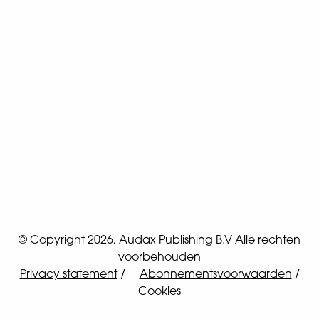
Je kunt direct (eerdere edities) digitaal
3
lezen via Tijdschriftenplaza
Je geniet van exclusieve acties,
4
aanbiedingen en kortingen.
Als abonnee krijg je 10% korting op je
5
bestelling in de
webshop
Shopjefavoriet.nl
© Copyright 2026, Audax Publishing B.V Alle rechten
voorbehouden
Privacy statement
Abonnementsvoorwaarden
Cookies