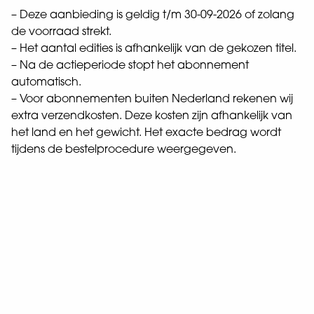
– Deze aanbieding is geldig t/m 30-09-2026 of zolang
de voorraad strekt.
– Het aantal edities is afhankelijk van de gekozen titel.
– Na de actieperiode stopt het abonnement
automatisch.
– Voor abonnementen buiten Nederland rekenen wij
extra verzendkosten. Deze kosten zijn afhankelijk van
het land en het gewicht. Het exacte bedrag wordt
tijdens de bestelprocedure weergegeven.
Abonneevoordelen
Je ontvangt het tijdschrift automatisch,
1
zodat je geen uitgave mist.
Een abonnement is voordeliger dan losse
2
nummers in de winkel