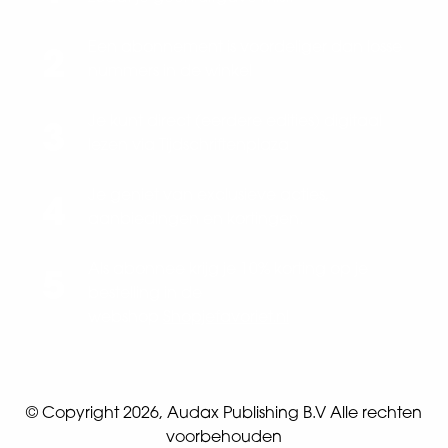
Een abonnement is voordeliger dan losse
2
nummers in de winkel
Je kunt direct (eerdere edities) digitaal
3
lezen via Tijdschriftenplaza
Je geniet van exclusieve acties,
4
aanbiedingen en kortingen.
Als abonnee krijg je 10% korting op je
5
bestelling in de
webshop
Shopjefavoriet.nl
© Copyright 2026, Audax Publishing B.V Alle rechten
voorbehouden