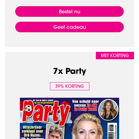
Bestel nu
Geef cadeau
MET KORTING
7x Party
39% KORTING