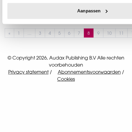
leesplezier – Een halfjaar
Party Digitaal
Aanpassen
«
1
…
3
4
5
6
7
8
9
10
11
Vorige pagina
Pagina
Pagina
Pagina
Pagina
Pagina
Pagina
Pagina
Pagina
Pagina
Pagi
© Copyright 2026, Audax Publishing B.V Alle rechten
voorbehouden
Privacy statement
Abonnementsvoorwaarden
Cookies